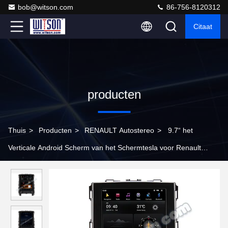
bob@witson.com
86-756-8120312
Citaat
producten
Thuis
>
Producten
>
RENAULT Autostereo
>
9.7“ het
Verticale Android Scherm van het Schermtesla voor Renault
Megane 4 de Amulet 2016-2019 van Samsung Koleos