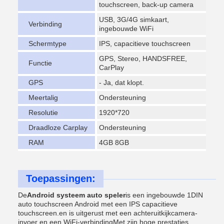
touchscreen, back-up camera
USB, 3G/4G simkaart,
Verbinding
ingebouwde WiFi
Schermtype
IPS, capacitieve touchscreen
GPS, Stereo, HANDSFREE,
Functie
CarPlay
GPS
- Ja, dat klopt.
Meertalig
Ondersteuning
Resolutie
1920*720
Draadloze Carplay
Ondersteuning
RAM
4GB 8GB
Toepassingen:
De
Android systeem auto speler
is een ingebouwde 1DIN
auto touchscreen Android met een IPS capacitieve
touchscreen.en is uitgerust met een achteruitkijkcamera-
invoer en een WiFi-verbindingMet zijn hoge prestaties,