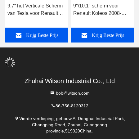
9.7“ het Verticale Scherm
9"/10.1" scherm voor
van Tesla voor Renault
Renault Koleos 2008-
Megane 4 de Speler van
2016 Car Multimedia
de de Amulet 2016-2019
Stereo
Krijg Beste Prijs
Krijg Beste Prijs
Auto van Samsung
Koleos
Zhuhai Witson Industrial Co., Ltd
bob@witson.com
86-756-8120312
Vierde verdieping, gebouw A, Donghai Industrial Park,
Changping Road, Zhuhai, Guangdong
provincie,519020China.