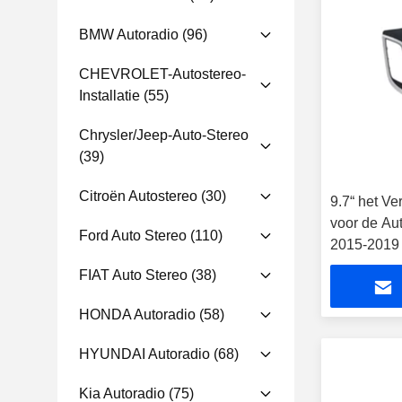
BMW Autoradio
(96)
CHEVROLET-Autostereo-
Installatie
(55)
Chrysler/Jeep-Auto-Stereo
(39)
Citroën Autostereo
(30)
9.7“ het Ve
voor de Au
Ford Auto Stereo
(110)
2015-2019 
verschille
FIAT Auto Stereo
(38)
HONDA Autoradio
(58)
HYUNDAI Autoradio
(68)
Kia Autoradio
(75)