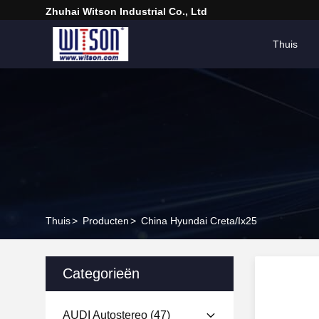
Zhuhai Witson Industrial Co., Ltd
Thuis
Thuis
>
Producten
>
China Hyundai Creta/Ix25
Categorieën
AUDI Autostereo
(47)