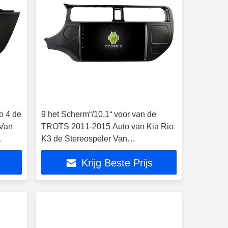
o 4 de
9 het Scherm“/10,1“ voor van de
 Van
TROTS 2011-2015 Auto van Kia Rio
K3 de Stereospeler Van
verschillende media van GPS
Krijg Beste Prijs
CarPlay