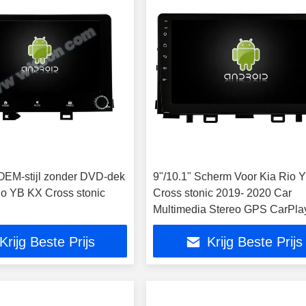
OEM-stijl zonder DVD-dek
9"/10.1" Scherm Voor Kia Rio 
io YB KX Cross stonic
Cross stonic 2019- 2020 Car
Multimedia Stereo GPS CarPla
Player
Krijg Beste Prijs
Krijg Beste Prijs