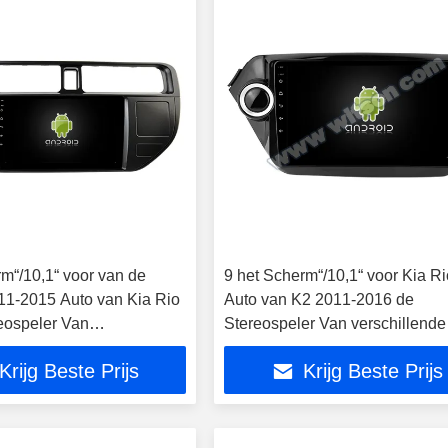
rm“/10,1“ voor van de
9 het Scherm“/10,1“ voor Kia Ri
1-2015 Auto van Kia Rio
Auto van K2 2011-2016 de
eospeler Van
Stereospeler Van verschillende
nde media van GPS
media van GPS CarPlay
Krijg Beste Prijs
Krijg Beste Prijs