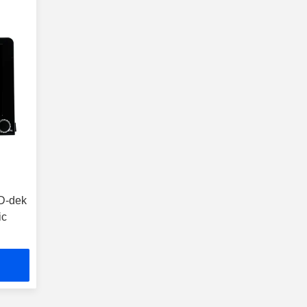
VD-dek
ic