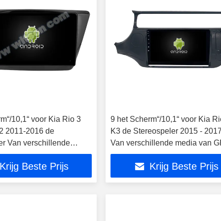
m“/10,1“ voor Kia Rio 3
9 het Scherm“/10,1“ voor Kia Ri
2 2011-2016 de
K3 de Stereospeler 2015 - 201
er Van verschillende
Van verschillende media van 
 GPS CarPlay
CarPlay
Krijg Beste Prijs
Krijg Beste Prijs