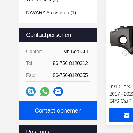
NAVARA Autostereo
(1)
Contactpersonen
Contactpersonen:
Mr. Bob Cui
Tel.:
86-756-8120312
Fax:
86-756-8120355
9"/10.1" S
2017 - 202
GPS CarPl
Contact opnemen
Post ons