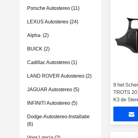
Porsche Autostereo
(11)
LEXUS Autostereo
(24)
Alpha-
(2)
BUICK
(2)
Cadillac Autostereo
(1)
LAND ROVER Autostereo
(2)
9 het Sche
JAGUAR Autostereo
(5)
TROTS 201
K3 de Ster
INFINITI Autostereo
(5)
verschille
CarPlay
Dodge-Autostereo-Installatie
(6)
Voor Lancia
(2)