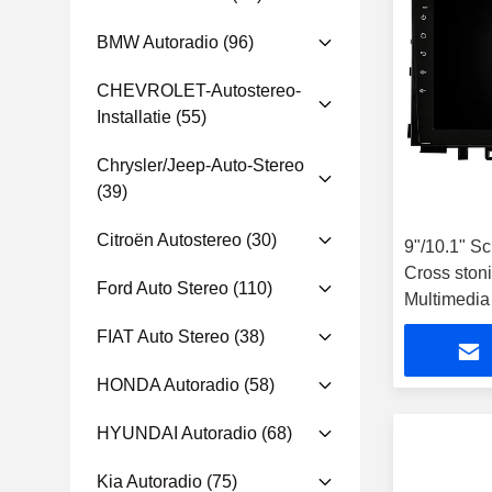
BMW Autoradio
(96)
CHEVROLET-Autostereo-
Installatie
(55)
Chrysler/Jeep-Auto-Stereo
(39)
Citroën Autostereo
(30)
9"/10.1" S
Cross ston
Ford Auto Stereo
(110)
Multimedia
Player
FIAT Auto Stereo
(38)
HONDA Autoradio
(58)
HYUNDAI Autoradio
(68)
Kia Autoradio
(75)