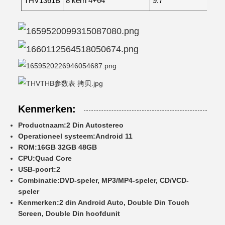
THV1361B
8 kern 4+64
9.7"
Kenmerken:
Productnaam:
2 Din Autostereo
Operationeel systeem:
Android 11
ROM:
16GB 32GB 48GB
CPU:
Quad Core
USB-poort:
2
Combinatie:
DVD-speler, MP3/MP4-speler, CD/VCD-
speler
Kenmerken:
2 din Android Auto, Double Din Touch
Screen, Double Din hoofdunit