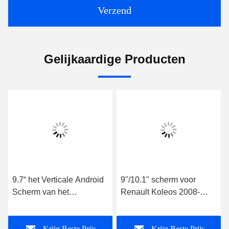
Verzend
Gelijkaardige Producten
9.7“ het Verticale Android
9"/10.1" scherm voor
Scherm van het
Renault Koleos 2008-
Schermtesla voor Renault
2016 Car Multimedia
Megane 4 de Amulet
Stereo
Krijg Beste Prijs
Krijg Beste Prijs
2016-2019 van Samsung