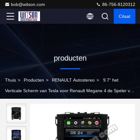
bob@witson.com
86-756-8120312
Citaat
producten
Thuis
>
Producten
>
RENAULT Autostereo
>
9.7“ het
Verticale Scherm van Tesla voor Renault Megane 4 de Speler van
de de Amulet 2016-2019 Auto van Samsung Koleos