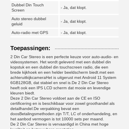
Dubbel Din Touch
- Ja, dat klopt.
Screen
Auto stereo dubbel
- Ja, dat klopt.
geluid
Auto-radio met GPS
- Ja, dat klopt.
Toepassingen:
2 Din Car Stereo is een perfecte keuze voor auto-audio- en
videosystemen. Het wordt geleverd met een dubbel din
kopstuk en een dubbel din touchscreen radio, die een
brede kijkhoek en een helder beeldscherm biedt.met een
achteruitkijkcameraHet is uitgerust met Android 11 System
6GB128GB, dat stabiel en snel is.De 2 Din Car Stereo
heeft ook een IPS LCD scherm dat mooie en levendige
kleuren biedt.
Deze 2 Din Car Stereo voldoet aan de CE en ISO
certificering en is beschikbaar voor zowel groothandel als
detailhandel.De verpakking bevat een
doosBetalingsmethoden zijn T/T, LC of onderhandeling, en
het aanbod vermogen is tot 10000 sets per maand.
De 2 Din Car Stereo is vervaardigd in China met hoge