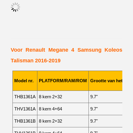
Voor Renault Megane 4 Samsung Koleos
Talisman 2016-2019
Model nr.
PLATFORM/RAM/ROM
Grootte van het sch
THB1361A
8 kern 2+32
9.7"
THV1361A
8 kern 4+64
9.7"
THB1361B
8 kern 2+32
9.7"