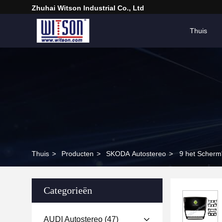
Zhuhai Witson Industrial Co., Ltd
Thuis
Thuis
>
Producten
>
SKODA Autostereo
>
9 het Scherm
Categorieën
AUDI Autostereo
(47)