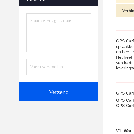
Verbi
GPS CarPl
spraakbes
en heeft 
Het heeft
van karto
leverings
Verzend
GPS CarP
GPS CarPl
GPS CarPl
V1: Wat 