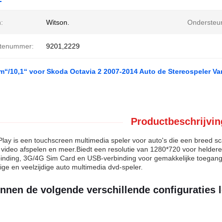
:
Witson.
Ondersteun
tenummer:
9201,2229
m“/10,1“ voor Skoda Octavia 2 2007-2014 Auto de Stereospeler V
Productbeschrijvin
ay is een touchscreen multimedia speler voor auto's die een breed sca
 video afspelen en meer.Biedt een resolutie van 1280*720 voor helde
binding, 3G/4G Sim Card en USB-verbinding voor gemakkelijke toegang
ge en veelzijdige auto multimedia dvd-speler.
nnen de volgende verschillende configuraties 