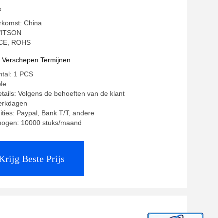
n GPS CarPlay
s
rkomst: China
WITSON
: CE, ROHS
t Verschepen Termijnen
ntal: 1 PCS
ble
tails: Volgens de behoeften van de klant
werkdagen
ities: Paypal, Bank T/T, andere
mogen: 10000 stuks/maand
Krijg Beste Prijs