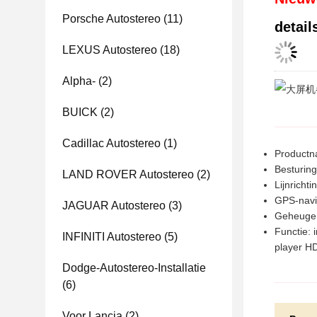
Porsche Autostereo
(11)
detail
LEXUS Autostereo
(18)
Alpha-
(2)
BUICK
(2)
Cadillac Autostereo
(1)
Productn
Besturin
LAND ROVER Autostereo
(2)
Lijnrichti
GPS-navi
JAGUAR Autostereo
(3)
Geheugen
Functie: 
INFINITI Autostereo
(5)
player HD
Dodge-Autostereo-Installatie
(6)
Voor Lancia
(2)