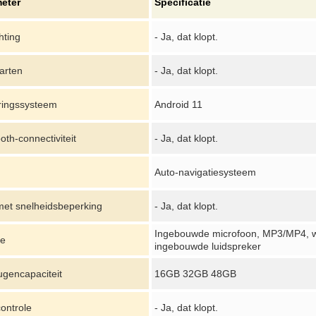
eter
Specificatie
chting
- Ja, dat klopt.
arten
- Ja, dat klopt.
ringssysteem
Android 11
oth-connectiviteit
- Ja, dat klopt.
Auto-navigatiesysteem
 met snelheidsbeperking
- Ja, dat klopt.
Ingebouwde microfoon, MP3/MP4, weg
ie
ingebouwde luidspreker
gencapaciteit
16GB 32GB 48GB
ontrole
- Ja, dat klopt.