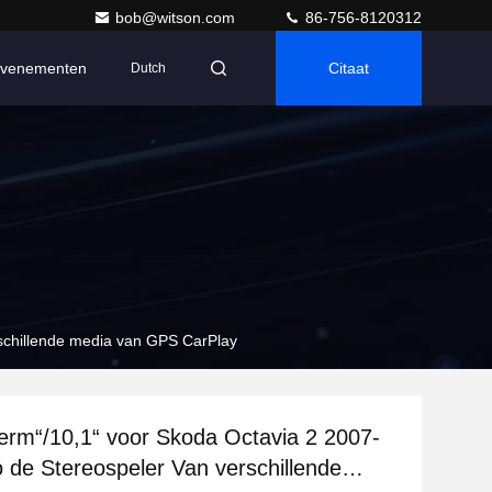
bob@witson.com
86-756-8120312
venementen
Citaat
Dutch
schillende media van GPS CarPlay
erm“/10,1“ voor Skoda Octavia 2 2007-
 de Stereospeler Van verschillende