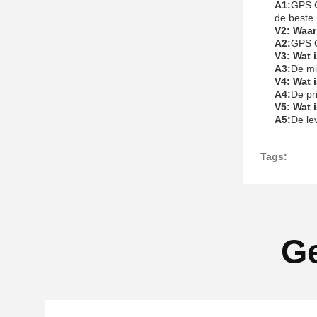
A1:
GPS C
de beste r
V2: Waar
A2:
GPS C
V3: Wat 
A3:
De mi
V4: Wat 
A4:
De pr
V5: Wat 
A5:
De le
Tags:
Ge