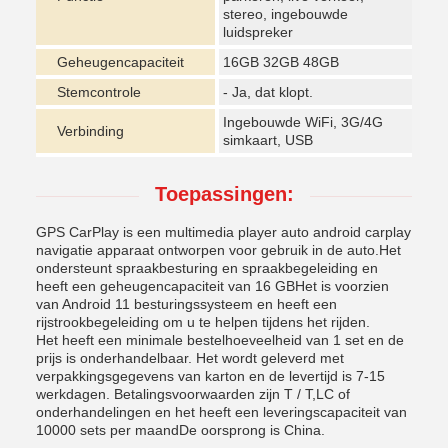
stereo, ingebouwde
luidspreker
Geheugencapaciteit
16GB 32GB 48GB
Stemcontrole
- Ja, dat klopt.
Ingebouwde WiFi, 3G/4G
Verbinding
simkaart, USB
Toepassingen:
GPS CarPlay is een multimedia player auto android carplay
navigatie apparaat ontworpen voor gebruik in de auto.Het
ondersteunt spraakbesturing en spraakbegeleiding en
heeft een geheugencapaciteit van 16 GBHet is voorzien
van Android 11 besturingssysteem en heeft een
rijstrookbegeleiding om u te helpen tijdens het rijden.
Het heeft een minimale bestelhoeveelheid van 1 set en de
prijs is onderhandelbaar. Het wordt geleverd met
verpakkingsgegevens van karton en de levertijd is 7-15
werkdagen. Betalingsvoorwaarden zijn T / T,LC of
onderhandelingen en het heeft een leveringscapaciteit van
10000 sets per maandDe oorsprong is China.