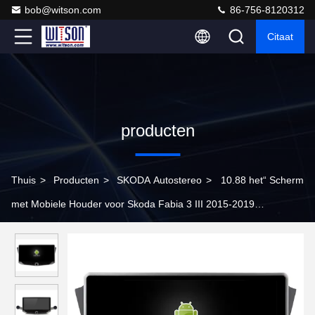
bob@witson.com
86-756-8120312
Citaat
producten
Thuis
>
Producten
>
SKODA Autostereo
>
10.88 het“ Scherm
met Mobiele Houder voor Skoda Fabia 3 III 2015-2019
Autostereo-installatie Van verschillende media