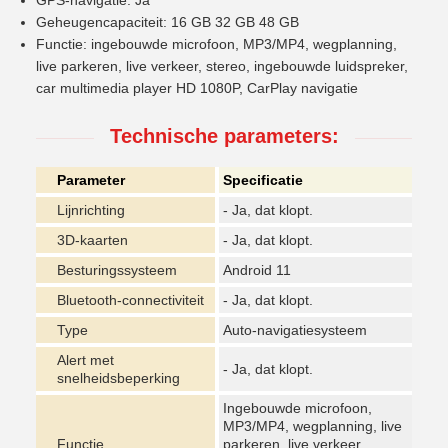
GPS-navigatie: Ja
Geheugencapaciteit: 16 GB 32 GB 48 GB
Functie: ingebouwde microfoon, MP3/MP4, wegplanning,
live parkeren, live verkeer, stereo, ingebouwde luidspreker,
car multimedia player HD 1080P, CarPlay navigatie
Technische parameters:
Parameter
Specificatie
Lijnrichting
- Ja, dat klopt.
3D-kaarten
- Ja, dat klopt.
Besturingssysteem
Android 11
Bluetooth-connectiviteit
- Ja, dat klopt.
Type
Auto-navigatiesysteem
Alert met
- Ja, dat klopt.
snelheidsbeperking
Ingebouwde microfoon,
MP3/MP4, wegplanning, live
Functie
parkeren, live verkeer,