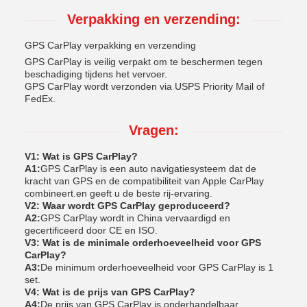
Verpakking en verzending:
GPS CarPlay verpakking en verzending
GPS CarPlay is veilig verpakt om te beschermen tegen
beschadiging tijdens het vervoer.
GPS CarPlay wordt verzonden via USPS Priority Mail of
FedEx.
Vragen:
V1: Wat is GPS CarPlay?
A1:
GPS CarPlay is een auto navigatiesysteem dat de
kracht van GPS en de compatibiliteit van Apple CarPlay
combineert.en geeft u de beste rij-ervaring.
V2: Waar wordt GPS CarPlay geproduceerd?
A2:
GPS CarPlay wordt in China vervaardigd en
gecertificeerd door CE en ISO.
V3: Wat is de minimale orderhoeveelheid voor GPS
CarPlay?
A3:
De minimum orderhoeveelheid voor GPS CarPlay is 1
set.
V4: Wat is de prijs van GPS CarPlay?
A4:
De prijs van GPS CarPlay is onderhandelbaar.