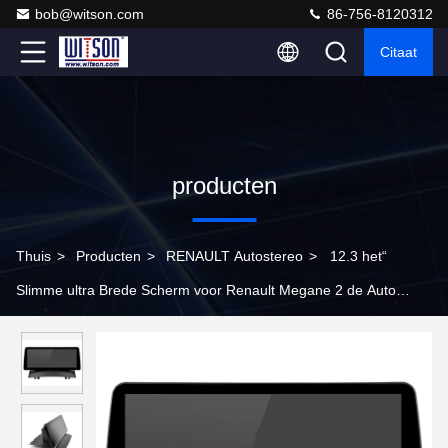
bob@witson.com
86-756-8120312
Citaat
producten
Thuis
>
Producten
>
RENAULT Autostereo
>
12.3 het“
Slimme ultra Brede Scherm voor Renault Megane 2 de Auto
Stereospeler van Fluence 2002-2008