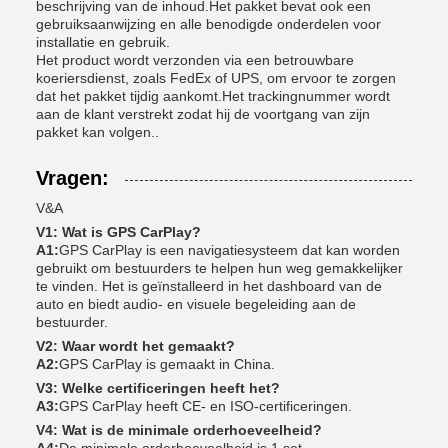
beschrijving van de inhoud.Het pakket bevat ook een
gebruiksaanwijzing en alle benodigde onderdelen voor
installatie en gebruik.
Het product wordt verzonden via een betrouwbare
koeriersdienst, zoals FedEx of UPS, om ervoor te zorgen
dat het pakket tijdig aankomt.Het trackingnummer wordt
aan de klant verstrekt zodat hij de voortgang van zijn
pakket kan volgen..
Vragen:
V&A
V1: Wat is GPS CarPlay?
A1:
GPS CarPlay is een navigatiesysteem dat kan worden
gebruikt om bestuurders te helpen hun weg gemakkelijker
te vinden. Het is geïnstalleerd in het dashboard van de
auto en biedt audio- en visuele begeleiding aan de
bestuurder.
V2: Waar wordt het gemaakt?
A2:
GPS CarPlay is gemaakt in China.
V3: Welke certificeringen heeft het?
A3:
GPS CarPlay heeft CE- en ISO-certificeringen.
V4: Wat is de minimale orderhoeveelheid?