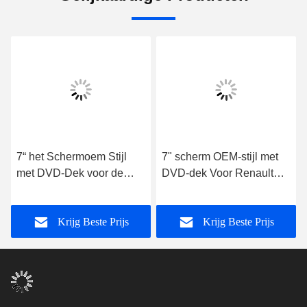
7“ het Schermoem Stijl
7" scherm OEM-stijl met
met DVD-Dek voor de
DVD-dek Voor Renault
Autodvd GPS Speler van
Megane 3 Fluence
Renault Megane 2003-
Samsung SM3 2008-
Krijg Beste Prijs
Krijg Beste Prijs
2008 Android
2014 Android Car speler