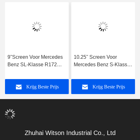
9''Screen Voor Mercedes
10.25'' Screen Voor
Benz SL-Klasse R172
Mercedes Benz S-Klasse
2013-2015 SLK-Klasse
W221 CL550 2006-2013
R172 2011-2015 NTG4.5
NTG3.0/3.5 Android
Krijg Beste Prijs
Krijg Beste Prijs
Android Multimedia Player
Multimedia Player
Zhuhai Witson Industrial Co., Ltd