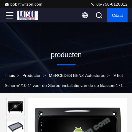
bob@witson.com
86-756-8120312
Citaat
producten
Thuis
>
Producten
>
MERCEDES BENZ Autostereo
>
9 het
Scherm“/10,1“ voor de Stereo-installatie van de de klassenr171
SLK200 SLK280 SLK300 2000-2011 Auto van Mercedes Benz
SLK