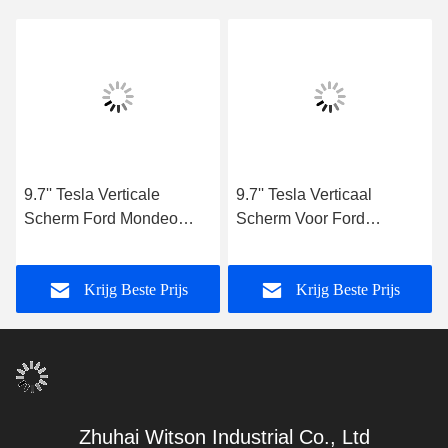
9.7'' Tesla Verticale
9.7'' Tesla Verticaal
Scherm Ford Mondeo
Scherm Voor Ford
Fusion MK4 2007-2010
Mondeo 2011-2013
Android Auto Multimedia
Android Auto Multimedia
Krijg Beste Prijs
Krijg Beste Prijs
Speler
Speler
Zhuhai Witson Industrial Co., Ltd