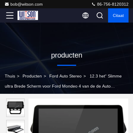
bob@witson.com
86-756-8120312
Citaat
producten
Thuis
>
Producten
>
Ford Auto Stereo
>
12.3 het“ Slimme
ultra Brede Scherm voor Ford Mondeo 4 van de de Auto
Videoaanraking QLED van 2010-2014 Stereo-installatie Van
verschillende media