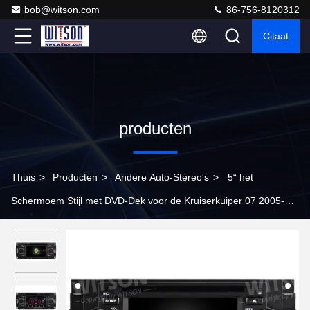
bob@witson.com
86-756-8120312
Citaat
producten
Thuis
>
Producten
>
Andere Auto-Stereo's
>
5“ het
Schermoem Stijl met DVD-Dek voor de Kruiserkuiper 07 2005-
2010 Dodge Ram Charger van Chrysler 300c PT