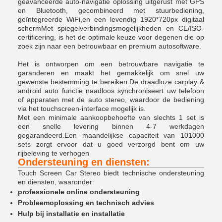
geavanceerde auto-navigatie oplossing uitgerust met GPS
en Bluetooth, gecombineerd met stuurbediening,
geïntegreerde WiFi,en een levendig 1920*720px digitaal
schermMet spiegelverbindingsmogelijkheden en CE/ISO-
certificering, is het de optimale keuze voor degenen die op
zoek zijn naar een betrouwbaar en premium autosoftware.
Het is ontworpen om een betrouwbare navigatie te
garanderen en maakt het gemakkelijk om snel uw
gewenste bestemming te bereiken.De draadloze carplay &
android auto functie naadloos synchroniseert uw telefoon
of apparaten met de auto stereo, waardoor de bediening
via het touchscreen-interface mogelijk is.
Met een minimale aankoopbehoefte van slechts 1 set is
een snelle levering binnen 4-7 werkdagen
gegarandeerd.Een maandelijkse capaciteit van 101000
sets zorgt ervoor dat u goed verzorgd bent om uw
rijbeleving te verhogen
Ondersteuning en diensten:
Touch Screen Car Stereo biedt technische ondersteuning
en diensten, waaronder:
professionele online ondersteuning
Probleemoplossing en technisch advies
Hulp bij installatie en installatie