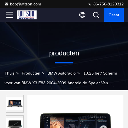
bob@witson.com
86-756-8120312
Citaat
producten
Thuis
>
Producten
>
BMW Autoradio
>
10.25 het“ Scherm
voor van BMW X3 E83 2004-2009 Android de Speler Van
verschillende media geniet van Muziek