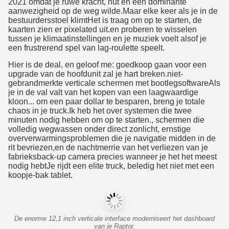
2021 omdat je ruwe kracht, nut en een dominante
aanwezigheid op de weg wilde.Maar elke keer als je in de
bestuurdersstoel klimtHet is traag om op te starten, de
kaarten zien er pixelated uit.en proberen te wisselen
tussen je klimaatinstellingen en je muziek voelt alsof je
een frustrerend spel van lag-roulette speelt.
Hier is de deal, en geloof me: goedkoop gaan voor een
upgrade van de hoofdunit zal je hart breken.niet-
gebrandmerkte verticale schermen met bootlegsoftwareAls
je in de val valt van het kopen van een laagwaardige
kloon... om een paar dollar te besparen, breng je totale
chaos in je truck.Ik heb het over systemen die twee
minuten nodig hebben om op te starten., schermen die
volledig wegwassen onder direct zonlicht, ernstige
oververwarmingsproblemen die je navigatie midden in de
rit bevriezen,en de nachtmerrie van het verliezen van je
fabrieksback-up camera precies wanneer je het het meest
nodig hebtJe rijdt een elite truck, beledig het niet met een
koopje-bak tablet.
De enorme 12,1 inch verticale interface moderniseert het dashboard
van je Raptor.