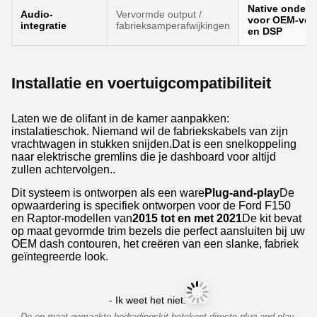
Native onders
Audio-
Vervormde output /
voor OEM-vers
integratie
fabrieksamperafwijkingen
en DSP
Installatie en voertuigcompatibiliteit
Laten we de olifant in de kamer aanpakken:
instalatieschok. Niemand wil de fabriekskabels van zijn
vrachtwagen in stukken snijden.Dat is een snelkoppeling
naar elektrische gremlins die je dashboard voor altijd
zullen achtervolgen..
Dit systeem is ontworpen als een ware
Plug-and-play
De
opwaardering is specifiek ontworpen voor de Ford F150
en Raptor-modellen van
2015 tot en met 2021
De kit bevat
op maat gevormde trim bezels die perfect aansluiten bij uw
OEM dash contouren, het creëren van een slanke, fabriek
geïntegreerde look.
- Ik weet het niet.
De op maat gemaakte bedradingskit betekent directe plug-and-play-