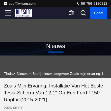
bob@witson.com
86-756-8120312
Citaat
Nieuws
Thuis
>
Nieuws
>
Bedrijfnieuws ongeveer Zoals mijn ervaring: Installatie van het beste Tesla-scherm van 12,1" op een Ford F150 Raptor (2015-2021)
Zoals Mijn Ervaring: Installatie Van Het Beste
Tesla-Scherm Van 12,1" Op Een Ford F150
Raptor (2015-2021)
2026-06-01