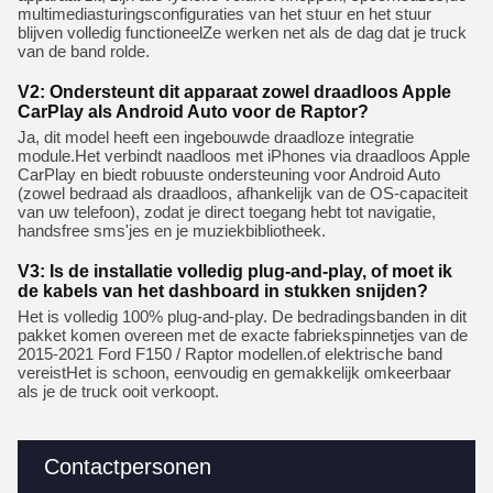
multimediasturingsconfiguraties van het stuur en het stuur
blijven volledig functioneelZe werken net als de dag dat je truck
van de band rolde.
V2: Ondersteunt dit apparaat zowel draadloos Apple
CarPlay als Android Auto voor de Raptor?
Ja, dit model heeft een ingebouwde draadloze integratie
module.Het verbindt naadloos met iPhones via draadloos Apple
CarPlay en biedt robuuste ondersteuning voor Android Auto
(zowel bedraad als draadloos, afhankelijk van de OS-capaciteit
van uw telefoon), zodat je direct toegang hebt tot navigatie,
handsfree sms'jes en je muziekbibliotheek.
V3: Is de installatie volledig plug-and-play, of moet ik
de kabels van het dashboard in stukken snijden?
Het is volledig 100% plug-and-play. De bedradingsbanden in dit
pakket komen overeen met de exacte fabriekspinnetjes van de
2015-2021 Ford F150 / Raptor modellen.of elektrische band
vereistHet is schoon, eenvoudig en gemakkelijk omkeerbaar
als je de truck ooit verkoopt.
Contactpersonen