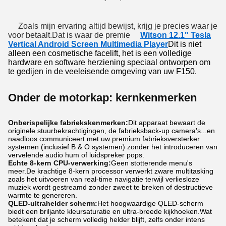
Zoals mijn ervaring altijd bewijst, krijg je precies waar je
voor betaalt.Dat is waar de premie
Witson 12.1" Tesla
Vertical Android Screen Multimedia Player
Dit is niet
alleen een cosmetische facelift, het is een volledige
hardware en software herziening speciaal ontworpen om
te gedijen in de veeleisende omgeving van uw F150.
Onder de motorkap: kernkenmerken
Onberispelijke fabriekskenmerken:
Dit apparaat bewaart de
originele stuurbekrachtigingen, de fabrieksback-up camera's...en
naadloos communiceert met uw premium fabrieksversterker
systemen (inclusief B & O systemen) zonder het introduceren van
vervelende audio hum of luidspreker pops.
Echte 8-kern CPU-verwerking:
Geen stotterende menu's
meer.De krachtige 8-kern processor verwerkt zware multitasking
zoals het uitvoeren van real-time navigatie terwijl verliesloze
muziek wordt gestreamd zonder zweet te breken of destructieve
warmte te genereren.
QLED-ultrahelder scherm:
Het hoogwaardige QLED-scherm
biedt een briljante kleursaturatie en ultra-breede kijkhoeken.Wat
betekent dat je scherm volledig helder blijft, zelfs onder intens