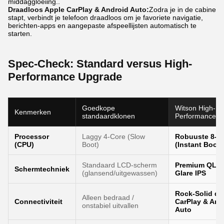
middaggloeiing..
Draadloos Apple CarPlay & Android Auto:
Zodra je in de cabine
stapt, verbindt je telefoon draadloos om je favoriete navigatie,
berichten-apps en aangepaste afspeellijsten automatisch te
starten.
Spec-Check: Standard versus High-
Performance Upgrade
Goedkope
Witson High-
Kenmerken
standaardklonen
Performance Ed
Processor
Laggy 4-Core (Slow
Robuuste 8-C
(CPU)
Boot)
(Instant Boot)
Standaard LCD-scherm
Premium QLED 
Schermtechniek
(glansend/uitgewassen)
Glare IPS
Rock-Solid dr
Alleen bedraad /
Connectiviteit
CarPlay & And
onstabiel uitvallen
Auto