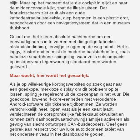
blijft. Maar op het moment dat je die cockpit in glijdt en naar
de middenconsole kijkt, spat de illusie uiteen. Dat
fabrieksscherm ziet eruit als een oude
kathodestraalbuistelevisie, diep begraven in een plastic grot,
aangedreven door een navigatiesysteem dat in een museum
thuishoort.
Geloof me, het is een absolute nachtmerrie om een ​​
eenvoudig adres in te voeren met die grillige fabrieks-
afstandsbediening, terwijl je je ogen op de weg houdt. Het is
laggy, frustrerend en mist de moderne basisbehoeften, zoals
naadloze smartphone-spiegeling, waar zelfs subcompacts
op instapniveau tegenwoordig standaard mee worden
geleverd.
Maar wacht, hier wordt het gevaarlijk.
Als je op willekeurige kortingswebsites op zoek gaat naar
een goedkope, merkloze display om dit probleem op te
lossen, spring je regelrecht uit de koekenpan in het vuur. Die
goedkope, low-end 4-core-eenheden met verouderde
Android-software zijn tikkende tijdbommen. Ze worden
verschrikkelijk heet, lopen vast als je een kaart laadt,
verslechteren de oorspronkelijke fabrieksaudiokwaliteit en
kunnen zelfs dashboardwaarschuwingslampjes activeren als
gevolg van slecht ontworpen CAN-busdecoders. Geef geen
gebrek aan respect voor uw luxe auto door een tablet van
het onderste niveau in het dashboard te gooien.