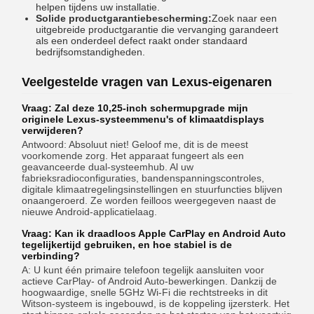
helpen tijdens uw installatie.
Solide productgarantiebescherming:
Zoek naar een
uitgebreide productgarantie die vervanging garandeert
als een onderdeel defect raakt onder standaard
bedrijfsomstandigheden.
Veelgestelde vragen van Lexus-eigenaren
Vraag: Zal ​​deze 10,25-inch schermupgrade mijn
originele Lexus-systeemmenu's of klimaatdisplays
verwijderen?
Antwoord: Absoluut niet! Geloof me, dit is de meest
voorkomende zorg. Het apparaat fungeert als een
geavanceerde dual-systeemhub. Al uw
fabrieksradioconfiguraties, bandenspanningscontroles,
digitale klimaatregelingsinstellingen en stuurfuncties blijven
onaangeroerd. Ze worden feilloos weergegeven naast de
nieuwe Android-applicatielaag.
Vraag: Kan ik draadloos Apple CarPlay en Android Auto
tegelijkertijd gebruiken, en hoe stabiel is de
verbinding?
A: U kunt één primaire telefoon tegelijk aansluiten voor
actieve CarPlay- of Android Auto-bewerkingen. Dankzij de
hoogwaardige, snelle 5GHz Wi-Fi die rechtstreeks in dit
Witson-systeem is ingebouwd, is de koppeling ijzersterk. Het