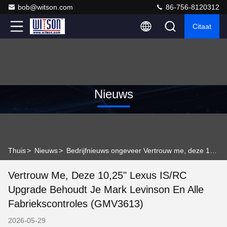
bob@witson.com
86-756-8120312
Citaat
Nieuws
Thuis
>
Nieuws
>
Bedrijfnieuws ongeveer Vertrouw me, deze 10,25" Lexus IS/RC upgrade behoudt je Mark Levinson en alle fabriekscontroles (GMV3613)
Vertrouw Me, Deze 10,25" Lexus IS/RC
Upgrade Behoudt Je Mark Levinson En Alle
Fabriekscontroles (GMV3613)
2026-05-29