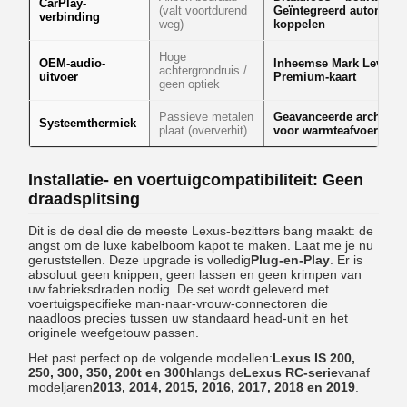
CarPlay-
(valt voortdurend
Geïntegreerd automatis
verbinding
weg)
koppelen
Hoge
OEM-audio-
Inheemse Mark Levinso
achtergrondruis /
uitvoer
Premium-kaart
geen optiek
Passieve metalen
Geavanceerde architect
Systeemthermiek
plaat (oververhit)
voor warmteafvoer
Installatie- en voertuigcompatibiliteit: Geen
draadsplitsing
Dit is de deal die de meeste Lexus-bezitters bang maakt: de
angst om de luxe kabelboom kapot te maken. Laat me je nu
geruststellen. Deze upgrade is volledig
Plug-en-Play
. Er is
absoluut geen knippen, geen lassen en geen krimpen van
uw fabrieksdraden nodig. De set wordt geleverd met
voertuigspecifieke man-naar-vrouw-connectoren die
naadloos precies tussen uw standaard head-unit en het
originele weefgetouw passen.
Het past perfect op de volgende modellen:
Lexus IS 200,
250, 300, 350, 200t en 300h
langs de
Lexus RC-serie
vanaf
modeljaren
2013, 2014, 2015, 2016, 2017, 2018 en 2019
.