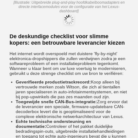
[Illustratie: Uitgebreide plug-and-play hoofdkabelboomadapters en
directe interfacemodules voor de configuratie van het Lexus-
dashboard]
De deskundige checklist voor slimme
kopers: een betrouwbare leverancier kiezen
Het internet wordt overspoeld met duistere 'fly-by-night'
elektronica-dropshippers die zullen verdwijnen zodra je een
softwareprobleem of een installatieprobleem tegenkomt.
Wanneer u klaar bent om uw luxe voertuig te moderniseren,
gebruikt u deze strenge checklist om uw bron te verifiëren:
Geverifieerde productietrackrecord:
Koop alleen bij
vertrouwde merken zoals Witson, die zich al tientallen
jaren specialiseren in auto-infotainmentsystemen, en niet
bij pop-upwinkels die pas zes maanden oud zijn.
Toegewijde snelle CAN-Bus-integratie:
Zorg ervoor dat
de leverancier een speciale, firmware-updatebare CAN-
decoderbox levert die is geoptimaliseerd voor de
complexe elektronische netwerkarchitectuur van Lexus.
Echte technische ondersteuning en
documentatie:
Controleer of het pakket duidelijke
bedradingspin-outs, uitgebreide installatiehandleidingen
en toegang tot echte auto-ingenieurs bevat die u kunnen