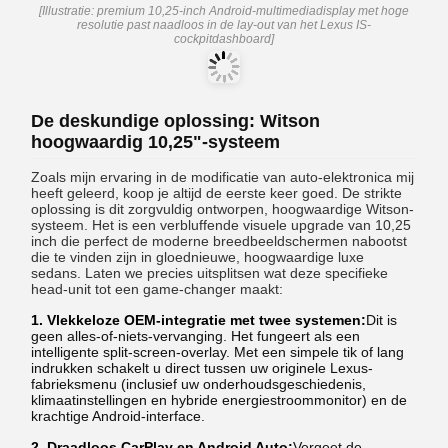
[Illustratie: premium 10,25-inch Android-multimediadisplay met hoge
resolutie past naadloos in de lay-out van het Lexus IS-
cockpitdashboard]
De deskundige oplossing: Witson
hoogwaardig 10,25"-systeem
Zoals mijn ervaring in de modificatie van auto-elektronica mij
heeft geleerd, koop je altijd de eerste keer goed. De strikte
oplossing is dit zorgvuldig ontworpen, hoogwaardige Witson-
systeem. Het is een verbluffende visuele upgrade van 10,25
inch die perfect de moderne breedbeeldschermen nabootst
die te vinden zijn in gloednieuwe, hoogwaardige luxe
sedans. Laten we precies uitsplitsen wat deze specifieke
head-unit tot een game-changer maakt:
1. Vlekkeloze OEM-integratie met twee systemen:
Dit is
geen alles-of-niets-vervanging. Het fungeert als een
intelligente split-screen-overlay. Met een simpele tik of lang
indrukken schakelt u direct tussen uw originele Lexus-
fabrieksmenu (inclusief uw onderhoudsgeschiedenis,
klimaatinstellingen en hybride energiestroommonitor) en de
krachtige Android-interface.
2. Draadloos CarPlay en Android Auto:
Vergeet de