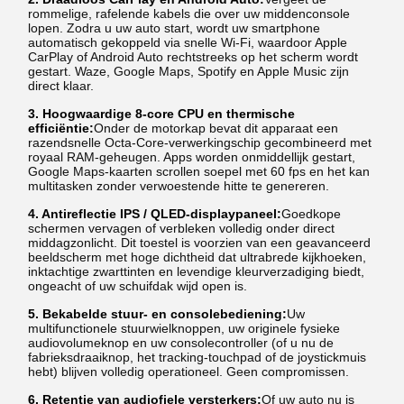
rommelige, rafelende kabels die over uw middenconsole
lopen. Zodra u uw auto start, wordt uw smartphone
automatisch gekoppeld via snelle Wi-Fi, waardoor Apple
CarPlay of Android Auto rechtstreeks op het scherm wordt
gestart. Waze, Google Maps, Spotify en Apple Music zijn
direct klaar.
3. Hoogwaardige 8-core CPU en thermische
efficiëntie:
Onder de motorkap bevat dit apparaat een
razendsnelle Octa-Core-verwerkingschip gecombineerd met
royaal RAM-geheugen. Apps worden onmiddellijk gestart,
Google Maps-kaarten scrollen soepel met 60 fps en het kan
multitasken zonder verwoestende hitte te genereren.
4. Antireflectie IPS / QLED-displaypaneel:
Goedkope
schermen vervagen of verbleken volledig onder direct
middagzonlicht. Dit toestel is voorzien van een geavanceerd
beeldscherm met hoge dichtheid dat ultrabrede kijkhoeken,
inktachtige zwarttinten en levendige kleurverzadiging biedt,
ongeacht of uw schuifdak wijd open is.
5. Bekabelde stuur- en consolebediening:
Uw
multifunctionele stuurwielknoppen, uw originele fysieke
audiovolumeknop en uw consolecontroller (of u nu de
fabrieksdraaiknop, het tracking-touchpad of de joystickmuis
hebt) blijven volledig operationeel. Geen compromissen.
6. Retentie van audiofiele versterkers:
Of uw auto nu is