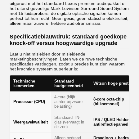
uitgerust met het standaard Lexus premium audiopakket of
het uiterst gevoelige Mark Levinson Surround Sound System
met 15 luidsprekers, de digitale optische signalen komen
perfect tot hun recht. Geen gesis, geen statische elektriciteit,
alleen maar zuivere, heldere audiotransmissie.
Specificatieblauwdruk: standaard goedkope
knock-off versus hoogwaardige upgrade
Laat u niet misleiden door misleidende
marketingbeschrijvingen. Laten we de ruwe technische
specificaties vastleggen, zodat u precies kunt zien waarom
het krachtige systeem superieur is:
Technische
Standaard
Witson hoge prestaties
kenmerken
budgeteenheid
4-core (blijft
8-core octa-chip
Processor (CPU)
achter bij zware
(bliksemsnel)
belasting)
Standaard TN-
IPS / QLED Helder
Weergavekwaliteit
glas (vervaagt in
antireflectiepaneel
de zon)
Alleen bedraad
Draadloos + bedraad