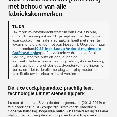
met behoud van alle
fabriekskenmerken
TL;DR:
Uw fabrieks-infotainmentsysteem van Lexus is oud,
onhandig en verpest eerlijk gezegd een verder mooie
luxe cockpit. Hier is de afspraak: je hoeft niet meer te
leven met die ellende met een kiesschijf. Upgraden naar
een premium
10,25-inch Lexus Android-multimedia
CarPlay-display
geeft u vlekkeloze draadloze Apple
CarPlay, Android Auto en een levendige
aanraakinterface zonder uw originele joystickbediening,
achteruitrijcamera of standaardversterkerinstellingen te
verliezen. Het is de ultieme plug-and-play moderne
facelift die uw interieur zo hard verdient.
De luxe cockpitparadox: prachtig leer,
technologie uit het stenen tijdperk
Luister, de Lexus IS van de derde generatie (2013-2019) en
zijn broer of zus RC-coupé zijn uitstekende machines.
Scherpe handling, kogelvrije betrouwbaarheid en agressieve
styling die vandaag de dag nog steeds prachtig overeind